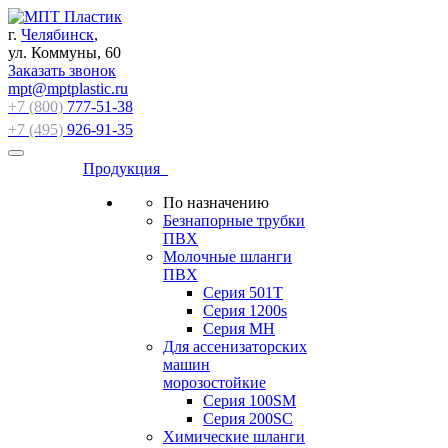
г.
Челябинск
,
ул. Коммуны, 60
Заказать звонок
mpt@mptplastic.ru
+7 (800)
777-51-38
+7 (495)
926-91-35
Продукция
По назначению
Безнапорные трубки
ПВХ
Молочные шланги
ПВХ
Серия 501T
Серия 1200s
Серия МН
Для ассенизаторских
машин
морозостойкие
Серия 100SM
Серия 200SС
Химические шланги