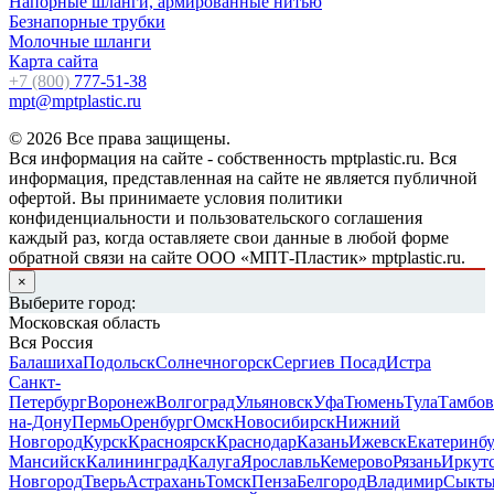
Напорные шланги, армированные нитью
Безнапорные трубки
Молочные шланги
Карта сайта
+7 (800)
777-51-38
mpt@mptplastic.ru
© 2026 Все права защищены.
Вся информация на сайте - собственность mptplastic.ru. Вся
информация, представленная на сайте не является публичной
офертой. Вы принимаете условия политики
конфиденциальности и пользовательского соглашения
каждый раз, когда оставляете свои данные в любой форме
обратной связи на сайте ООО «МПТ-Пластик» mptplastic.ru.
×
Выберите город:
Московская область
Вся Россия
Балашиха
Подольск
Солнечногорск
Сергиев Посад
Истра
Санкт-
Петербург
Воронеж
Волгоград
Ульяновск
Уфа
Тюмень
Тула
Тамбов
на-Дону
Пермь
Оренбург
Омск
Новосибирск
Нижний
Новгород
Курск
Красноярск
Краснодар
Казань
Ижевск
Екатеринб
Мансийск
Калининград
Калуга
Ярославль
Кемерово
Рязань
Иркут
Новгород
Тверь
Астрахань
Томск
Пенза
Белгород
Владимир
Сыкты