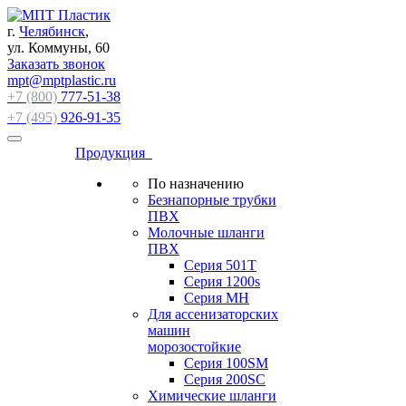
г.
Челябинск
,
ул. Коммуны, 60
Заказать звонок
mpt@mptplastic.ru
+7 (800)
777-51-38
+7 (495)
926-91-35
Продукция
По назначению
Безнапорные трубки
ПВХ
Молочные шланги
ПВХ
Серия 501T
Серия 1200s
Серия МН
Для ассенизаторских
машин
морозостойкие
Серия 100SM
Серия 200SС
Химические шланги