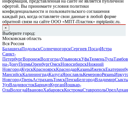
информация, представленная на сайте не является публичной
офертой. Вы принимаете условия политики
конфиденциальности и пользовательского соглашения
каждый раз, когда оставляете свои данные в любой форме
обратной связи на сайте ООО «МПТ-Пластик» mptplastic.ru.
×
Выберите город:
Московская область
Вся Россия
Балашиха
Подольск
Солнечногорск
Сергиев Посад
Истра
Санкт-
Петербург
Воронеж
Волгоград
Ульяновск
Уфа
Тюмень
Тула
Тамбов
на-Дону
Пермь
Оренбург
Омск
Новосибирск
Нижний
Новгород
Курск
Красноярск
Краснодар
Казань
Ижевск
Екатеринб
Мансийск
Калининград
Калуга
Ярославль
Кемерово
Рязань
Иркут
Новгород
Тверь
Астрахань
Томск
Пенза
Белгород
Владимир
Сыкты
Удэ
Владивосток
Барнаул
Курган
Йошкар-
Ола
Вологда
Иваново
Хабаровск
Кострома
Ставрополь
Орел
Архан