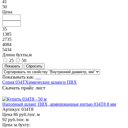
41
50
Цена
35
1385
2735
4084
5434
Длина бухты,м
25
50
Показывать как:
Серия 034Т
Химические шланги ПВХ
Скачать прайс лист
Напорный шланг ПВХ, армированные нитью 034Т8 8 мм
Артикул:
034Т8
Цена 86 руб./пог. м
92 руб./пог. м
Цена за бухту: