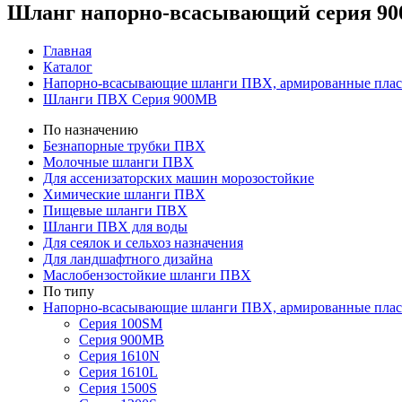
Шланг напорно-всасывающий серия 9
Главная
Каталог
Напорно-всасывающие шланги ПВХ, армированные плас
Шланги ПВХ Серия 900MB
По назначению
Безнапорные трубки ПВХ
Молочные шланги ПВХ
Для ассенизаторских машин морозостойкие
Химические шланги ПВХ
Пищевые шланги ПВХ
Шланги ПВХ для воды
Для сеялок и сельхоз назначения
Для ландшафтного дизайна
Маслобензостойкие шланги ПВХ
По типу
Напорно-всасывающие шланги ПВХ, армированные плас
Серия 100SM
Серия 900MB
Серия 1610N
Серия 1610L
Серия 1500S