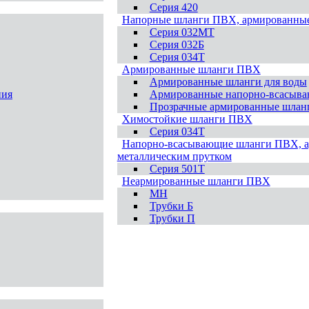
Серия 420
Напорные шланги ПВХ, армированны
Серия 032МТ
Серия 032Б
Серия 034Т
Армированные шланги ПВХ
Армированные шланги для воды
ния
Армированные напорно-всасыв
Прозрачные армированные шла
Химостойкие шланги ПВХ
Серия 034Т
Напорно-всасывающие шланги ПВХ, 
металлическим прутком
Серия 501T
Неармированные шланги ПВХ
МН
Трубки Б
Трубки П