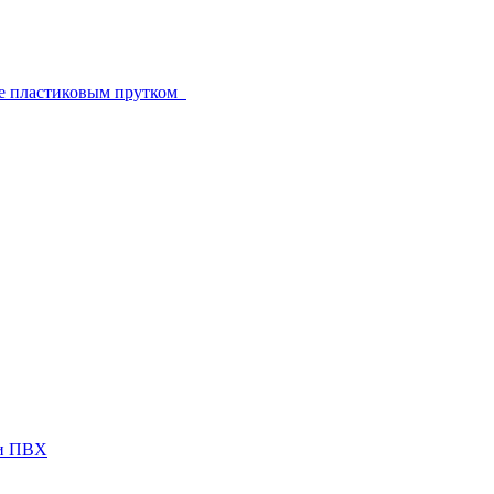
е пластиковым прутком
ги ПВХ