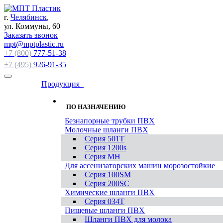
г.
Челябинск
,
ул. Коммуны, 60
Заказать звонок
mpt@mptplastic.ru
+7 (800)
777-51-38
+7 (495)
926-91-35
Продукция
ПО НАЗНАЧЕНИЮ
Безнапорные трубки ПВХ
Молочные шланги ПВХ
Серия 501T
Серия 1200s
Серия МН
Для ассенизаторских машин морозостойкие
Серия 100SM
Серия 200SС
Химические шланги ПВХ
Серия 034Т
Пищевые шланги ПВХ
Шланги ПВХ для молока