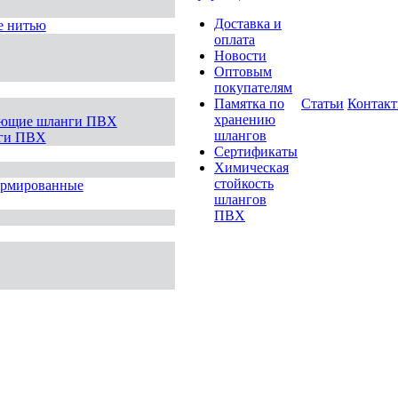
Доставка и
е нитью
оплата
Новости
Оптовым
покупателям
Памятка по
Статьи
Контак
хранению
ающие шланги ПВХ
шлангов
нги ПВХ
Сертификаты
Химическая
стойкость
армированные
шлангов
ПВХ