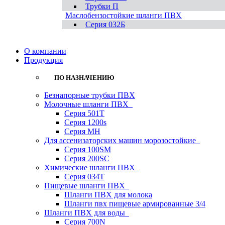
Трубки П
Маслобензостойкие шланги ПВХ
Серия 032Б
О компании
Продукция
ПО НАЗНАЧЕНИЮ
Безнапорные трубки ПВХ
Молочные шланги ПВХ
Серия 501T
Серия 1200s
Серия МН
Для ассенизаторских машин морозостойкие
Серия 100SM
Серия 200SС
Химические шланги ПВХ
Серия 034Т
Пищевые шланги ПВХ
Шланги ПВХ для молока
Шланги пвх пищевые армированные 3/4
Шланги ПВХ для воды
Серия 700N