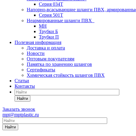
Серия 034Т
Напорно-всасывающие шланги ПВХ, армированны
Серия 501T
Неармированные шланги ПВХ
МН
Трубки Б
Трубки П
Полезная информация
Доставка и оплата
Новости
Оптовым покупателям
Памятка по хранению шлангов
Сертификаты
Химическая стойкость шлангов ПВХ
Статьи
Контакты
Найти
Заказать звонок
mpt@mptplastic.ru
Найти